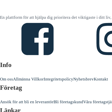
En plattform för att hjälpa dig prioritera det viktigaste i ditt li
Info
Om oss
Allmänna Villkor
Integritetspolicy
Nyhetsbrev
Kontakt
Företag
Ansök för att bli en leverantör
Bli företagskund
Våra företagstjä
Länkar