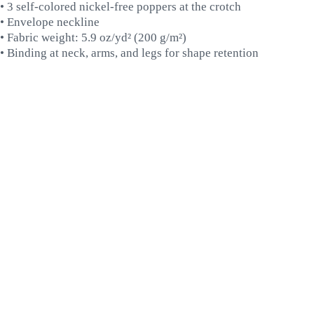
• 3 self-colored nickel-free poppers at the crotch
• Envelope neckline
• Fabric weight: 5.9 oz/yd² (200 g/m²)
• Binding at neck, arms, and legs for shape retention