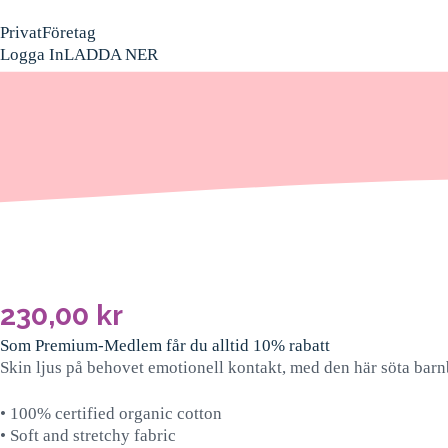
Privat
Företag
Logga In
LADDA NER
230,00
kr
Som Premium-Medlem får du alltid 10% rabatt
Skin ljus på behovet emotionell kontakt, med den här söta bar
• 100% certified organic cotton
• Soft and stretchy fabric