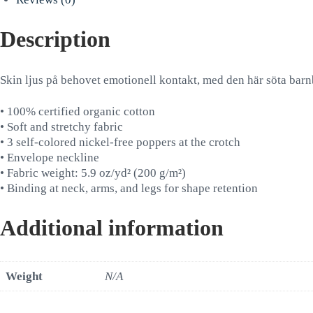
barn
quantity
Description
Skin ljus på behovet emotionell kontakt, med den här söta bar
• 100% certified organic cotton
• Soft and stretchy fabric
• 3 self-colored nickel-free poppers at the crotch
• Envelope neckline
• Fabric weight: 5.9 oz/yd² (200 g/m²)
• Binding at neck, arms, and legs for shape retention
Additional information
Weight
N/A