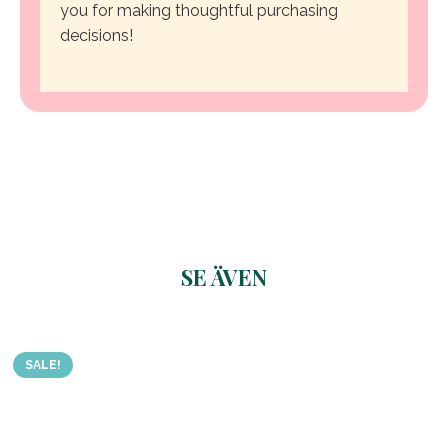
you for making thoughtful purchasing
decisions!
SE ÄVEN
Related products
SALE!