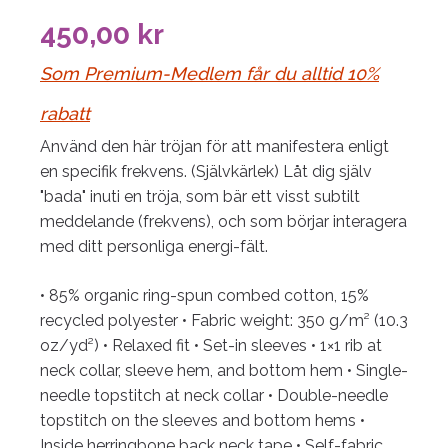
450,00
kr
Som Premium-Medlem får du alltid 10%
rabatt
Använd den här tröjan för att manifestera enligt
en specifik frekvens. (Självkärlek) Låt dig själv
"bada" inuti en tröja, som bär ett visst subtilt
meddelande (frekvens), och som börjar interagera
med ditt personliga energi-fält.
• 85% organic ring-spun combed cotton, 15%
recycled polyester
• Fabric weight: 350 g/m² (10.3
oz/yd²)
• Relaxed fit
• Set-in sleeves
• 1×1 rib at
neck collar, sleeve hem, and bottom hem
• Single-
needle topstitch at neck collar
• Double-needle
topstitch on the sleeves and bottom hems
•
Inside herringbone back neck tape
• Self-fabric