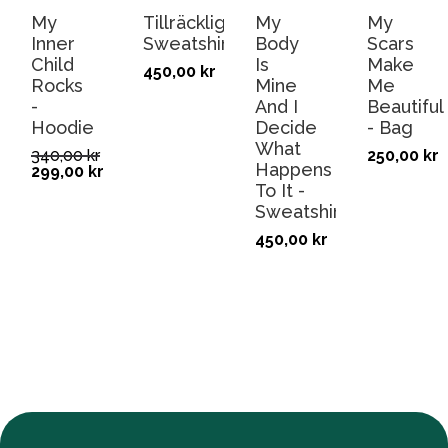
My
Tillräcklig!
My
My
Inner
Sweatshirt
Body
Scars
Child
Is
Make
450,00
kr
Rocks
Mine
Me
-
And I
Beautiful
Hoodie
Decide
- Bag
What
340,00
kr
250,00
kr
Happens
299,00
kr
To It -
Sweatshirt
450,00
kr