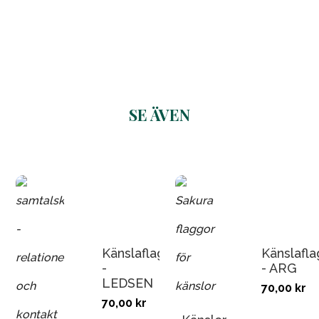
SE ÄVEN
Related products
Känslaflagga
Känslafl
-
- ARG
LEDSEN
70,00
kr
70,00
kr