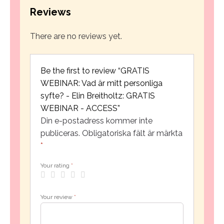
Reviews
mitt
personliga
There are no reviews yet.
syfte?
Be the first to review “GRATIS
-
WEBINAR: Vad är mitt personliga
Elin
syfte? - Elin Breitholtz: GRATIS
WEBINAR - ACCESS”
Breitholtz:
Din e-postadress kommer inte
publiceras.
Obligatoriska fält är märkta
GRATIS
*
WEBINAR
Your rating
*
-
ACCESS
Your review
*
quantity