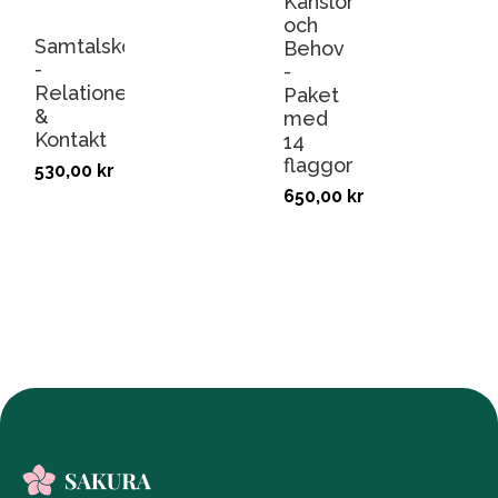
Känslor
och
Samtalskort
Behov
-
-
Relationer
Paket
&
med
Kontakt
14
flaggor
530,00
kr
650,00
kr