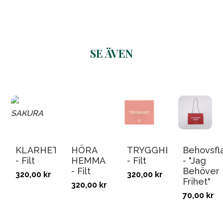
SE ÄVEN
Related products
KLARHET
HÖRA
TRYGGHET
Behovsfl
- Filt
HEMMA
- Filt
- "Jag
- Filt
Behöver
320,00
kr
320,00
kr
Frihet"
320,00
kr
70,00
kr