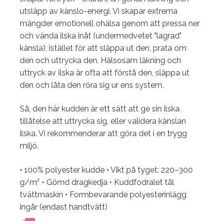
utsläpp av känslo-energi. Vi skapar extrema
mängder emotionell ohälsa genom att pressa ner
och vända ilska inåt (undermedvetet "lagrad"
känsla), istället för att släppa ut den, prata om
den och uttrycka den. Hälsosam läkning och
uttryck av ilska är ofta att förstå den, släppa ut
den och låta den röra sig ur ens system.
Så, den här kudden är ett sätt att ge sin ilska
tillåtelse att uttrycka sig, eller validera känslan
ilska. Vi rekommenderar att göra det i en trygg
miljö.
• 100% polyester kudde
• Vikt på tyget: 220–300
g/m²
• Gömd dragkedja
• Kuddfodralet tål
tvättmaskin
• Formbevarande polyesterinlägg
ingår (endast handtvätt)