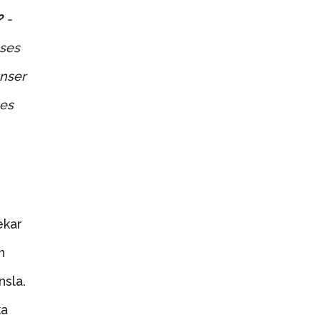
?
-
 ses
enser
ges
ekar
n
nsla.
ka