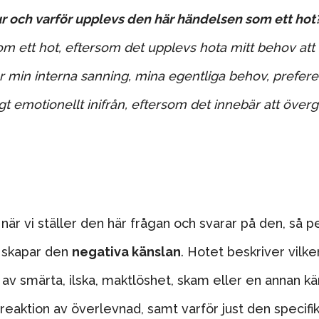
r och varför upplevs den här händelsen som ett hot
m ett hot, eftersom det upplevs hota mitt behov att
 min interna sanning, mina egentliga behov, prefer
ligt emotionellt inifrån, eftersom det innebär att över
när vi ställer den här frågan och svarar på den, så p
m skapar den
negativa känslan
. Hotet beskriver vilke
v smärta, ilska, maktlöshet, skam eller en annan kä
 reaktion av överlevnad, samt varför just den specifi