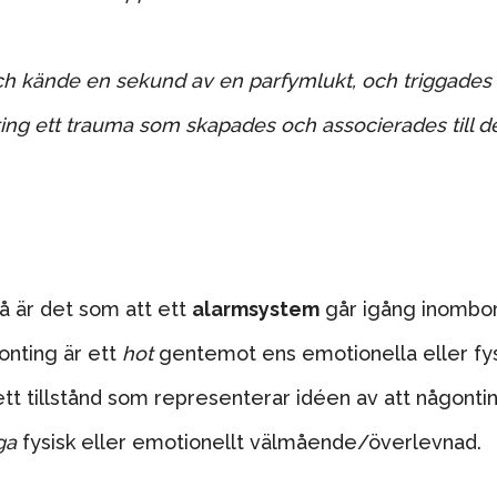
 och kände en sekund av en parfymlukt, och triggades
 kring ett trauma som skapades och associerades till d
å är det som att ett
alarmsystem
går igång inombo
onting är ett
hot
gentemot ens emotionella eller fy
 ett tillstånd som representerar idéen av att någonti
ga
fysisk eller emotionellt välmående/överlevnad.