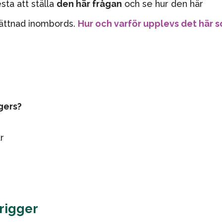
esta att ställa
den här frågan
och se hur den här
lättnad inombords.
Hur och varför upplevs det här 
ggers?
r
trigger