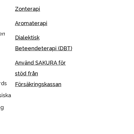
Zonterapi
Aromaterapi
en
Dialektisk
Beteendeterapi (DBT)
Använd SAKURA för
stöd från
rds
Försäkringskassan
siska
ng