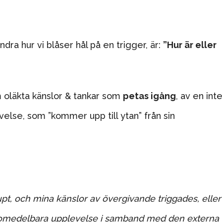
dra hur vi blåser hål på en trigger, är:
”Hur är eller
m oläkta känslor & tankar som
petas igång
, av en int
else, som ”kommer upp till ytan” från sin
pt, och mina känslor av övergivande triggades, eller
n omedelbara upplevelse i samband med den externa