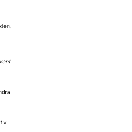
 den,
vent
ndra
tiv