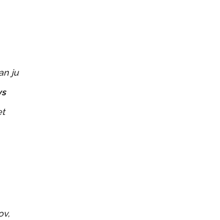
an ju
vs
et
ov,