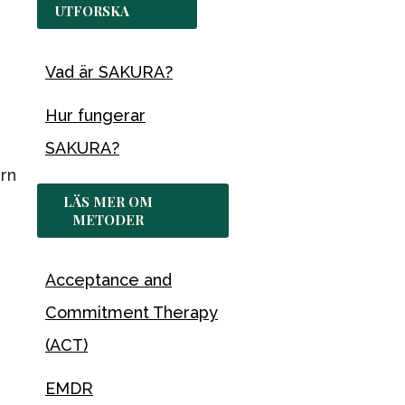
UTFORSKA
Vad är SAKURA?
Hur fungerar
SAKURA?
ern
LÄS MER OM
METODER
Acceptance and
Commitment Therapy
(ACT)
EMDR