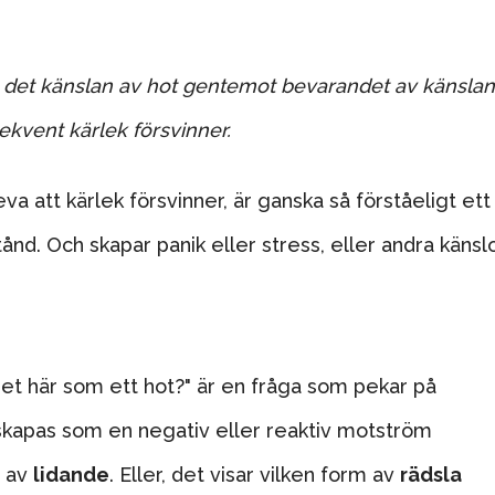
r det känslan av hot gentemot bevarandet av känsla
ekvent kärlek försvinner.
leva att kärlek försvinner, är ganska så förståeligt ett
ånd. Och skapar panik eller stress, eller andra känslo
 det här som ett hot?" är en fråga som pekar på
 skapas som en negativ eller reaktiv motström
m av
lidande
.
Eller, det visar vilken form av
rädsla