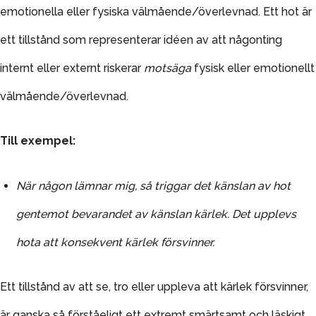
emotionella eller fysiska välmående/överlevnad.
Ett hot är
ett tillstånd som representerar idéen av att någonting
internt eller externt riskerar
motsäga
fysisk eller emotionellt
välmående/överlevnad.
Till exempel:
När någon lämnar mig, så triggar det känslan av hot
gentemot bevarandet av känslan kärlek. Det upplevs
hota att konsekvent kärlek försvinner.
Ett tillstånd av att se, tro eller uppleva att kärlek försvinner,
är ganska så förståeligt ett extremt smärtsamt och läskigt