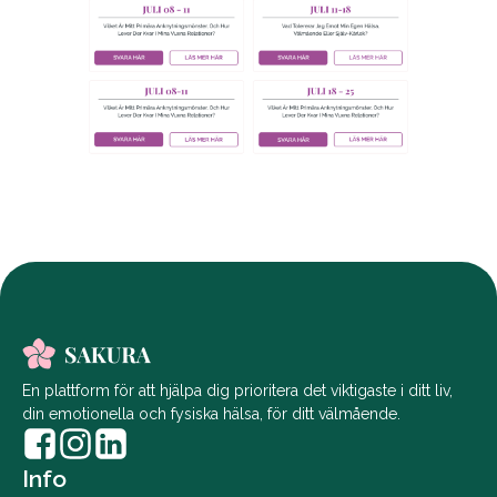
En plattform för att hjälpa dig prioritera det viktigaste i ditt liv,
din emotionella och fysiska hälsa, för ditt välmående.
Info