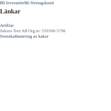
Bli leverantör
Bli företagskund
Länkar
Artiklar
Sakura Tree AB Org.nr: 559390-5796
Svenska
Hantering av kakor