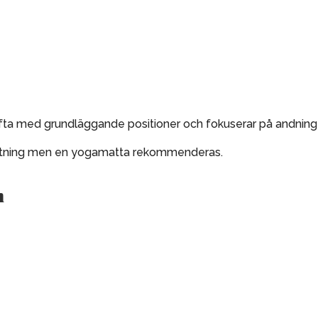
r ofta med grundläggande positioner och fokuserar på andning
utrustning men en yogamatta rekommenderas.
n