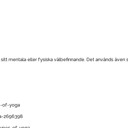
sitt mentala eller fysiska välbefinnande. Det används även s
s-of-yoga
ga-2696398
types-of-yoga