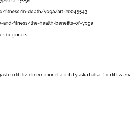
yle/fitness/in-depth/yoga/art-20045543
e-and-fitness/the-health-benefits-of-yoga
r-beginners
gaste i ditt liv, din emotionella och fysiska hälsa, för ditt väl