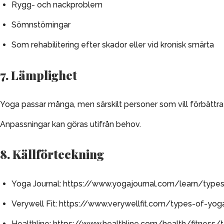
Rygg- och nackproblem
Sömnstörningar
Som rehabilitering efter skador eller vid kronisk smärta
7. Lämplighet
Yoga passar många, men särskilt personer som vill förbättra 
Anpassningar kan göras utifrån behov.
8. Källförteckning
Yoga Journal:
https://www.yogajournal.com/learn/type
Verywell Fit:
https://www.verywellfit.com/types-of-yo
Healthline:
https://www.healthline.com/health/fitness/