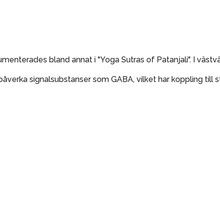
menterades bland annat i "Yoga Sutras of Patanjali". I västv
åverka signalsubstanser som GABA, vilket har koppling till s