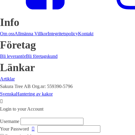
Info
Om oss
Allmänna Villkor
Integritetspolicy
Kontakt
Företag
Bli leverantör
Bli företagskund
Länkar
Artiklar
Sakura Tree AB Org.nr: 559390-5796
Svenska
Hantering av kakor
Login to your Account
Username
Your Password