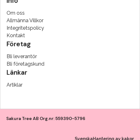
Info
Om oss
Allmänna Villkor
Integritetspolicy
Kontakt
Företag
Bli leverantör
Bli företagskund
Länkar
Artiklar
Sakura Tree AB Org.nr: 559390-5796
Svenska
Hantering av kakor