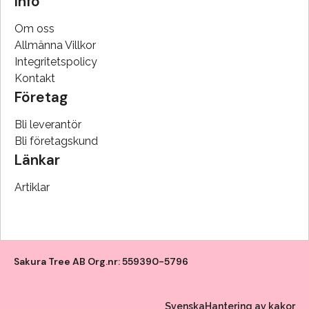
Info
Om oss
Allmänna Villkor
Integritetspolicy
Kontakt
Företag
Bli leverantör
Bli företagskund
Länkar
Artiklar
Sakura Tree AB Org.nr: 559390-5796
Svenska
Hantering av kakor