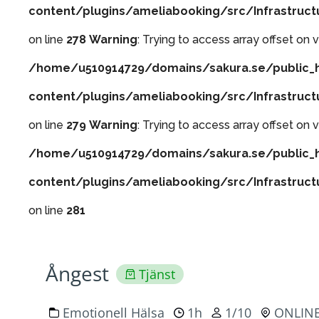
content/plugins/ameliabooking/src/Infrastruc
on line
278
Warning
: Trying to access array offset on v
/home/u510914729/domains/sakura.se/public_
content/plugins/ameliabooking/src/Infrastruc
on line
279
Warning
: Trying to access array offset on v
/home/u510914729/domains/sakura.se/public_
content/plugins/ameliabooking/src/Infrastruc
on line
281
Ångest
Tjänst
Emotionell Hälsa
1h
1/10
ONLIN