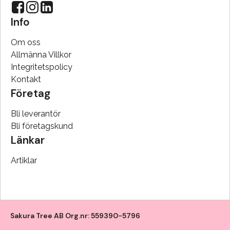
Info
Om oss
Allmänna Villkor
Integritetspolicy
Kontakt
Företag
Bli leverantör
Bli företagskund
Länkar
Artiklar
Sakura Tree AB Org.nr: 559390-5796