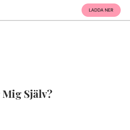
LADDA NER
 Mig Själv?