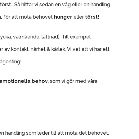
törst… Så hittar vi sedan en väg eller en handling
n,
för att möta behovet
hunger
eller
törst
!
ycka, välmående, lättnad). Till exempel:
r av kontakt, närhet & kärlek. Vi vet att vi har ett
någonting!
emotionella behov,
som vi gör med våra
 en handling som leder till att möta det behovet.