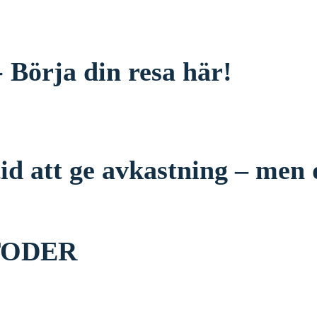
 Börja din resa här!
 tid att ge avkastning – men
TODER