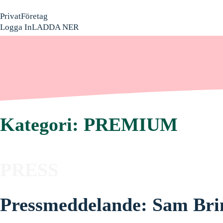
Privat
Företag
Logga In
LADDA NER
Kategori:
PREMIUM
hello world!
PRESS
Pressmeddelande: Sam Brin